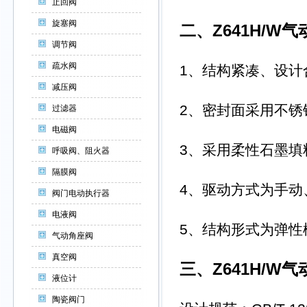
止回阀
旋塞阀
二、Z641H/W
气
调节阀
疏水阀
1、结构紧凑、设
减压阀
2、密封面采用不锈
过滤器
电磁阀
3、采用柔性石墨填
呼吸阀、阻火器
隔膜阀
4、驱动方式为手动
阀门电动执行器
电液阀
5、结构形式为弹性
气动角座阀
真空阀
三、Z641H/W
气
液位计
陶瓷阀门