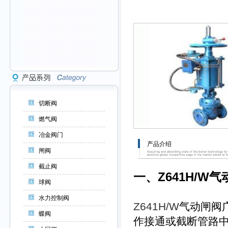
切断阀
燃气阀
冶金阀门
产品介绍
闸阀
截止阀
一、
Z641H/W
球阀
水力控制阀
Z641H/W
气动闸阀
蝶阀
作接通或截断管路