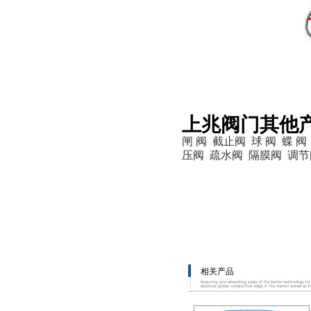
上兆阀门其他
闸 阀
截止阀
球 阀
蝶 阀
压阀
疏水阀
隔膜阀
调节
相关产品