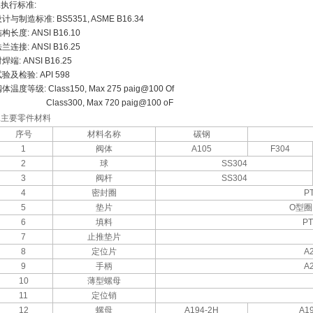
.执行标准:
计与制造标准: BS5351, ASME B16.34
构长度: ANSI B16.10
兰连接: ANSI B16.25
焊端: ANSI B16.25
验及检验: API 598
体温度等级: Class150, Max 275 paig@100 Of
lass300, Max 720 paig@100 oF
9.主要零件材料
序号
材料名称
碳钢
1
阀体
A105
F304
2
球
SS304
3
阀杆
SS304
4
密封圈
P
5
垫片
O
型圈
6
填料
PT
7
止推垫片
8
定位片
A
9
手柄
A
10
薄型螺母
11
定位销
12
螺母
A194-2H
A19