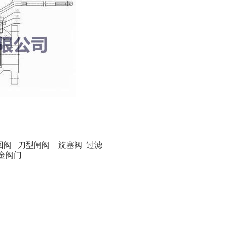
回阀
刀型闸阀
旋塞阀
过滤
金阀门