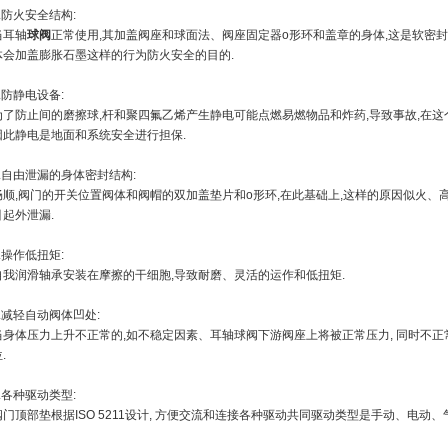
2.防火安全结构:
当耳轴
球阀
正常使用,其加盖阀座和球面法、阀座固定器o形环和盖章的身体,这是软密封
体会加盖膨胀石墨这样的行为防火安全的目的.
3.防静电设备:
为了防止间的磨擦球,杆和聚四氟乙烯产生静电可能点燃易燃物品和炸药,导致事故,在这
因此静电是地面和系统安全进行担保.
4.自由泄漏的身体密封结构:
畅顺,阀门的开关位置阀体和阀帽的双加盖垫片和o形环,在此基础上,这样的原因似火
引起外泄漏.
5.操作低扭矩:
自我润滑轴承安装在摩擦的干细胞,导致耐磨、灵活的运作和低扭矩.
6.减轻自动阀体凹处:
当身体压力上升不正常的,如不稳定因素、耳轴球阀下游阀座上将被正常压力, 同时不正
.
7.各种驱动类型:
阀门顶部垫根据ISO 5211设计, 方便交流和连接各种驱动共同驱动类型是手动、电动、