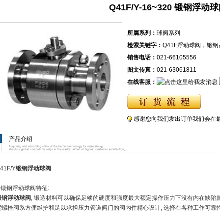
Q41F/Y-16~320 锻钢浮动
所属系列：
球阀系列
检索关键字：
Q41F浮动球阀，锻钢
销售电话：
021-66105556
图文传真：
021-63061811
在线客服：
感谢您向我们发出订单我们会在
产品介绍
41F/Y
锻钢浮动球阀
1.锻钢浮动球阀特征:
锻钢浮动球阀
, 锻造材料可以确保足够的硬度和强度最大额定操作压力下没有内在缺陷
度螺栓阀系方便维护和足以承担压力管道阀门的阀内件精心设计, 选择在各种工作可靠性