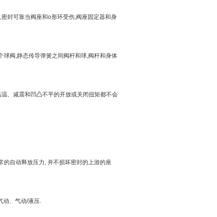
,密封可靠当阀座和o形环受伤,阀座固定器和身
个球阀,静态传导弹簧之间阀杆和球,阀杆和身体
、高温、减震和凹凸不平的开放或关闭扭矩都不会
常的自动释放压力, 并不损坏密封的上游的座
气动、气动/液压.