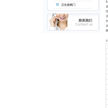
8
卫生级阀门
设
结
法
对
试
阀
C