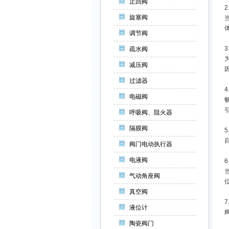
止回阀
旋塞阀
调节阀
疏水阀
减压阀
过滤器
电磁阀
呼吸阀、阻火器
隔膜阀
阀门电动执行器
电液阀
气动角座阀
位
真空阀
液位计
陶瓷阀门