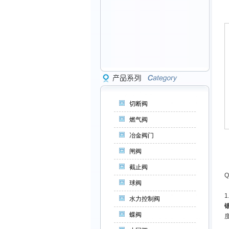
切断阀
燃气阀
冶金阀门
闸阀
截止阀
Q
球阀
水力控制阀
蝶阀