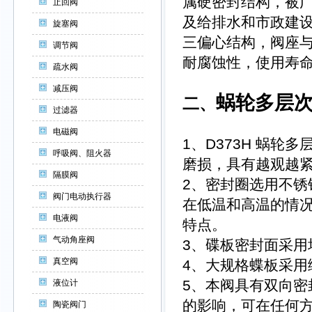
属硬密封结构，被广
止回阀
及给排水和市政建
旋塞阀
三偏心结构，阀座
调节阀
耐腐蚀性，使用寿
疏水阀
减压阀
蜗轮多层
二、
过滤器
电磁阀
1、
D373H
蜗轮多层
呼吸阀、阻火器
磨损，具有越观越
隔膜阀
2、密封圈选用不
阀门电动执行器
在低温和高温的情况
电液阀
特点。
气动角座阀
3、碟板密封面采
真空阀
4、大规格蝶板采
5、本阀具有双向
液位计
的影响，可在任何
陶瓷阀门