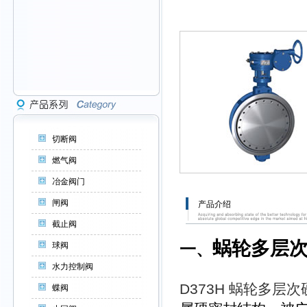
切断阀
燃气阀
冶金阀门
闸阀
产品介绍
截止阀
蜗轮多层
一、
球阀
水力控制阀
D373H 蜗轮多层
蝶阀