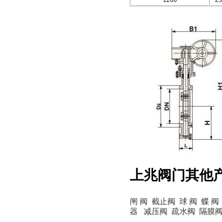
1200
25
上兆阀门其他
闸 阀
截止阀
球 阀
蝶 阀
器
减压阀
疏水阀
隔膜