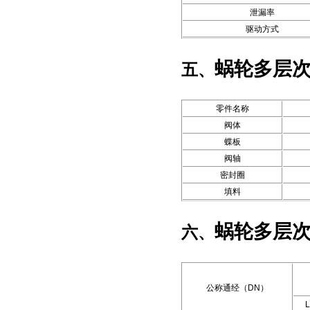
泄漏率
驱动方式
蜗轮多层
五、
零件名称
阀体
蝶板
阀轴
密封圈
填料
蜗轮多层
六、
公称通经（DN）
L